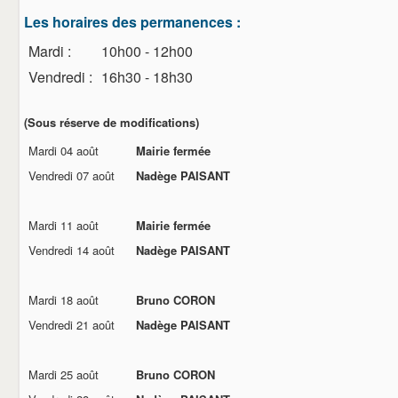
BOL D'AIR
LE COMITE DES FETES
Les horaires des permanences :
LE GOUGEON CARANTILLAIS
Mardi :
10h00 - 12h00
LA SOCIETE DE CHASSE
LA PATRIOTE
Vendredi :
16h30 - 18h30
L'ETRIER
LE CERCLE DE L'AMITIE
LES ANCIENS COMBATTANTS
(Sous réserve de modifications)
AUX CIDRES ETC
Mardi 04 août
Mairie fermée
COMMERCANTS & ARTISANS
DEMARCHES ADMINISTRATIVES
Vendredi 07 août
Nadège PAISANT
CARTE D'IDENTITE
PASSEPORT
NOUVEAUX HABITANTS
Mardi 11 août
Mairie fermée
RECENSEMENT MILITAIRE (JDC)
Vendredi 14 août
Nadège PAISANT
CARANTILLY
UN PEU D'HISTOIRE
URBANISME
Mardi 18 août
Bruno CORON
EGLISE ET CULTE
VOS ELUS
Vendredi 21 août
Nadège PAISANT
BIBLIOTHEQUE
CONTACT
Mardi 25 août
Bruno CORON