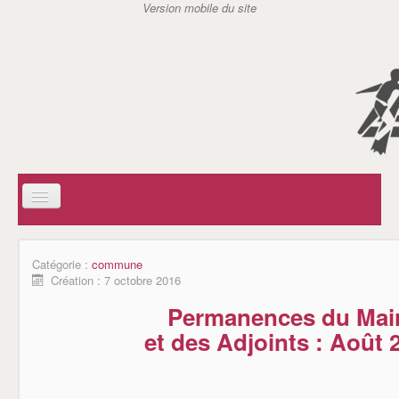
ACCUEIL
SOCIAL
Catégorie :
commune
AIDE A DOMICILE EN MILIEU RURAL (ADMR)
Création : 7 octobre 2016
CENTRE COMMUNAL D'ACTION SOCIAL (CCAS)
SERVICE D'ACTION GERONTOLOGIQUE (SAG)
Permanences du Mai
SERVICE DE SOINS INFIRMIERS A DOMICILE (SSIAD)
AIDES A DOMICILE DE CARANTILLY
et des Adjoints : Août 
ASSISTANTES MATERNELLES / REPAM
ASSOCIATIONS
JSC TENNIS DE TABLE