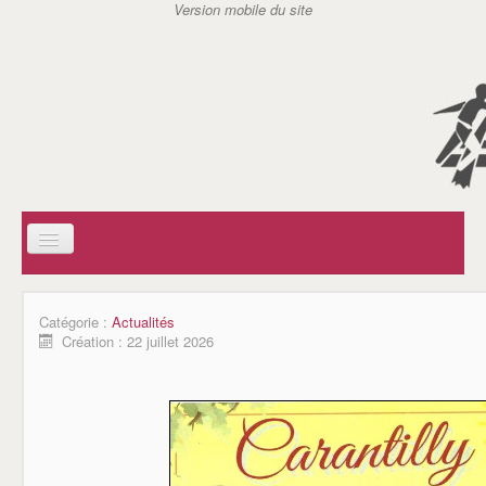
ACCUEIL
SOCIAL
Catégorie :
Actualités
AIDE A DOMICILE EN MILIEU RURAL (ADMR)
Création : 22 juillet 2026
CENTRE COMMUNAL D'ACTION SOCIAL (CCAS)
SERVICE D'ACTION GERONTOLOGIQUE (SAG)
SERVICE DE SOINS INFIRMIERS A DOMICILE (SSIAD)
AIDES A DOMICILE DE CARANTILLY
ASSISTANTES MATERNELLES / REPAM
ASSOCIATIONS
JSC TENNIS DE TABLE