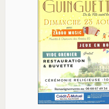
BOL D'AIR
LE COMITE DES FETES
LE GOUGEON CARANTILLAIS
LA SOCIETE DE CHASSE
LA PATRIOTE
L'ETRIER
LE CERCLE DE L'AMITIE
LES ANCIENS COMBATTANTS
AUX CIDRES ETC
COMMERCANTS & ARTISANS
DEMARCHES ADMINISTRATIVES
CARTE D'IDENTITE
PASSEPORT
NOUVEAUX HABITANTS
RECENSEMENT MILITAIRE (JDC)
CARANTILLY
UN PEU D'HISTOIRE
URBANISME
EGLISE ET CULTE
VOS ELUS
BIBLIOTHEQUE
CONTACT