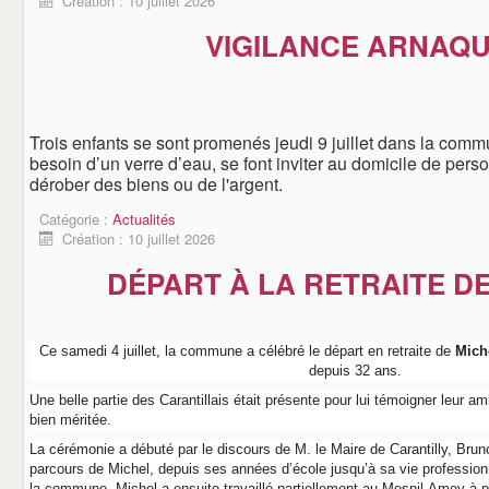
Création : 10 juillet 2026
VIGILANCE ARNAQ
Trois enfants se sont promenés jeudi 9 juillet dans la comm
besoin d’un verre d’eau, se font inviter au domicile de pers
dérober des biens ou de l'argent.
Catégorie :
Actualités
Création : 10 juillet 2026
DÉPART À LA RETRAITE D
Ce samedi 4 juillet, la commune a célébré le départ en retraite de
Mich
depuis 32 ans.
Une belle partie des Carantillais était présente pour lui témoigner leur amit
bien méritée.
La cérémonie a débuté par le discours de M. le Maire de Carantilly, Bru
parcours de Michel, depuis ses années d’école jusqu’à sa vie professio
la commune, Michel a ensuite travaillé partiellement au Mesnil-Amey à p