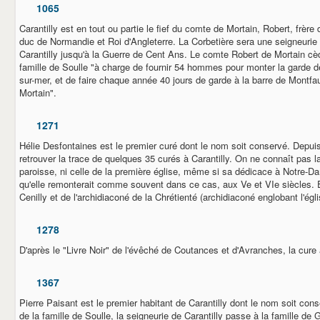
1065
Carantilly est en tout ou partie le fief du comte de Mortain, Robert, frèr
duc de Normandie et Roi d'Angleterre. La Corbetière sera une seigneurie
Carantilly jusqu'à la Guerre de Cent Ans. Le comte Robert de Mortain cède
famille de Soulle "à charge de fournir 54 hommes pour monter la garde de
sur-mer, et de faire chaque année 40 jours de garde à la barre de Montfau
Mortain".
1271
Hélie Desfontaines est le premier curé dont le nom soit conservé. Depui
retrouver la trace de quelques 35 curés à Carantilly. On ne connaît pas la
paroisse, ni celle de la première église, même si sa dédicace à Notre-D
qu'elle remonterait comme souvent dans ce cas, aux Ve et VIe siècles. E
Cenilly et de l'archidiaconé de la Chrétienté (archidiaconé englobant l'égl
1278
D'après le "Livre Noir" de l'évêché de Coutances et d'Avranches, la cure 
1367
Pierre Paisant est le premier habitant de Carantilly dont le nom soit conse
de la famille de Soulle, la seigneurie de Carantilly passe à la famille de 