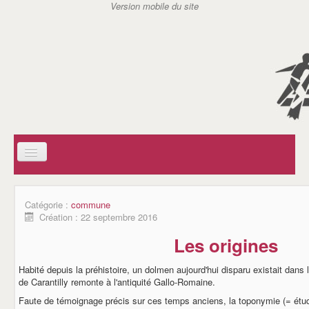
ACCUEIL
SOCIAL
Catégorie :
commune
AIDE A DOMICILE EN MILIEU RURAL (ADMR)
Création : 22 septembre 2016
CENTRE COMMUNAL D'ACTION SOCIAL (CCAS)
SERVICE D'ACTION GERONTOLOGIQUE (SAG)
Les origines
SERVICE DE SOINS INFIRMIERS A DOMICILE (SSIAD)
AIDES A DOMICILE DE CARANTILLY
Habité depuis la préhistoire, un dolmen aujourd'hui disparu existait dans 
ASSISTANTES MATERNELLES / REPAM
de Carantilly remonte à l'antiquité Gallo-Romaine.
ASSOCIATIONS
JSC TENNIS DE TABLE
Faute de témoignage précis sur ces temps anciens, la toponymie (= étud