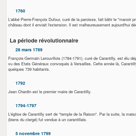
1760
L'abbé Pierre-François Dufour, curé de la paroisse, fait bâtir le "manoir p
château dont il enviait l'extension. Il est malheureusement aujourd'hui dé
La période révolutionnaire
28 mars 1789
François-Germain Lerouvillois (1784-1791), curé de Carantilly, est élu d
vu des Etats Généraux convoqués à Versailles. Cette année là, Carantill
quelques 739 habitants.
1792
Jean Chardin est le premier maire de Carantilly.
1794-1797
L'église de Carantilly sert de "temple de la Raison". Par la suite, la mai
(biens du clergé) fut vendue à un carantillais.
5 novembre 1799