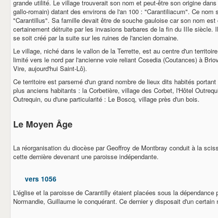
BOL D'AIR
grande utilité. Le village trouverait son nom et peut-être son origine dan
LE COMITE DES FETES
gallo-romain) datant des environs de l'an 100 : "Carantiliacum". Ce nom se
LE GOUGEON CARANTILLAIS
"Carantillus". Sa famille devait être de souche gauloise car son nom est d'
LA SOCIETE DE CHASSE
certainement détruite par les invasions barbares de la fin du IIIe siècle. Il
se soit créé par la suite sur les ruines de l'ancien domaine.
LA PATRIOTE
L'ETRIER
Le village, niché dans le vallon de la Terrette, est au centre d'un territoire
LE CERCLE DE L'AMITIE
limité vers le nord par l'ancienne voie reliant Cosedia (Coutances) à Brio
LES ANCIENS COMBATTANTS
Vire, aujourd'hui Saint-Lô).
AUX CIDRES ETC
Ce territoire est parsemé d'un grand nombre de lieux dits habités portan
COMMERCANTS & ARTISANS
plus anciens habitants : la Corbetière, village des Corbet, l'Hôtel Outre
DEMARCHES ADMINISTRATIVES
Outrequin, ou d'une particularité : Le Boscq, village près d'un bois.
CARTE D'IDENTITE
PASSEPORT
NOUVEAUX HABITANTS
Le Moyen Âge
RECENSEMENT MILITAIRE (JDC)
CARANTILLY
La réorganisation du diocèse par Geoffroy de Montbray conduit à la sciss
UN PEU D'HISTOIRE
cette dernière devenant une paroisse indépendante.
URBANISME
EGLISE ET CULTE
VOS ELUS
vers 1056
BIBLIOTHEQUE
L'église et la paroisse de Carantilly étaient placées sous la dépendance
CONTACT
Normandie, Guillaume le conquérant. Ce dernier y disposait d'un certain 