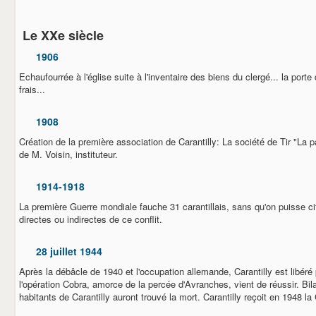
Le XXe siècle
1906
Echaufourrée à l'église suite à l'inventaire des biens du clergé... la porte 
frais...
1908
Création de la première association de Carantilly: La société de Tir "La patri
de M. Voisin, instituteur.
1914-1918
La première Guerre mondiale fauche 31 carantillais, sans qu'on puisse ci
directes ou indirectes de ce conflit.
28 juillet 1944
Après la débâcle de 1940 et l'occupation allemande, Carantilly est libéré
l'opération Cobra, amorce de la percée d'Avranches, vient de réussir. Bil
habitants de Carantilly auront trouvé la mort. Carantilly reçoit en 1948 l