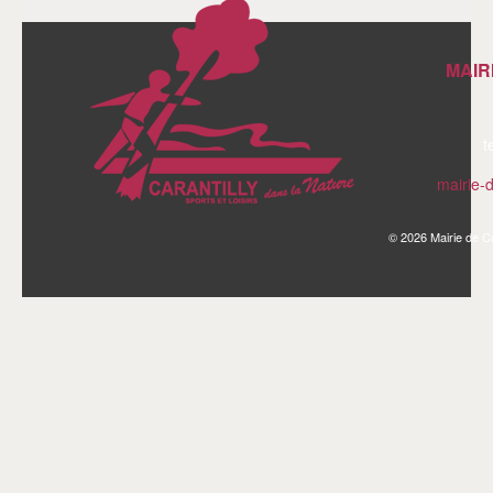
MAIR
t
mairie-
© 2026 Mairie de Ca