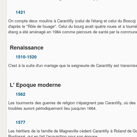
1421
On compte deux moulins à Carantilly (celui de l'étang et celui du Boscq)
d'après le "Rôle de fouage". Celui du bourg avait quatre roues et a tour
étang a été aménagé en 1984 comme parcours de santé par la commun
Renaissance
1510-1520
C'est à la suite d'un mariage que la seigneurie de Carantilly est transmis
L' Epoque moderne
1562
Les tourments des guerres de religion n'épargnent pas Carantilly, où des p
troubles auront périodiquement lieu jusqu'en 1664.
1577
Les héritiers de la famille de Magneville cèdent Carantilly à Roland de G
Bonfossé, qui en fait l'acquisition pour son épouse.