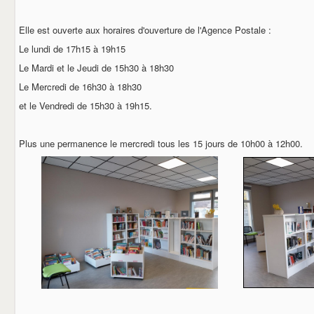
BOL D'AIR
LE COMITE DES FETES
LE GOUGEON CARANTILLAIS
Elle est ouverte aux horaires d'ouverture de l'Agence Postale :
LA SOCIETE DE CHASSE
Le lundi de 17h15 à 19h15
LA PATRIOTE
Le Mardi et le Jeudi de 15h30 à 18h30
L'ETRIER
LE CERCLE DE L'AMITIE
Le Mercredi de 16h30 à 18h30
LES ANCIENS COMBATTANTS
et le Vendredi de 15h30 à 19h15.
AUX CIDRES ETC
COMMERCANTS & ARTISANS
DEMARCHES ADMINISTRATIVES
Plus une permanence le mercredi tous les 15 jours de 10h00 à 12h00.
CARTE D'IDENTITE
PASSEPORT
NOUVEAUX HABITANTS
RECENSEMENT MILITAIRE (JDC)
CARANTILLY
UN PEU D'HISTOIRE
URBANISME
EGLISE ET CULTE
VOS ELUS
BIBLIOTHEQUE
CONTACT