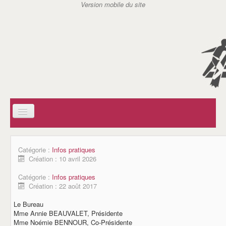
ACCUEIL
SOCIAL
Catégorie :
Infos pratiques
AIDE A DOMICILE EN MILIEU RURAL (ADMR)
Création : 10 avril 2026
CENTRE COMMUNAL D'ACTION SOCIAL (CCAS)
SERVICE D'ACTION GERONTOLOGIQUE (SAG)
Catégorie :
Infos pratiques
SERVICE DE SOINS INFIRMIERS A DOMICILE (SSIAD)
Création : 22 août 2017
AIDES A DOMICILE DE CARANTILLY
ASSISTANTES MATERNELLES / REPAM
Le Bureau
ASSOCIATIONS
Mme Annie BEAUVALET, Présidente
JSC TENNIS DE TABLE
Mme Noémie BENNOUR, Co-Présidente