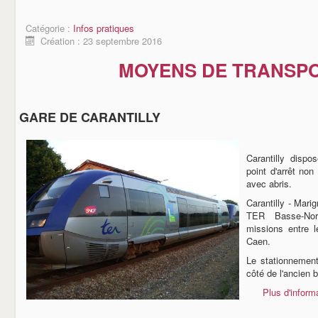
Catégorie :
Infos pratiques
Création : 23 septembre 2016
MOYENS DE TRANSP
GARE DE CARANTILLY
Carantilly dispo
point d'arrêt no
avec abris.
Carantilly - Mari
TER Basse-Nor
missions entre 
Caen.
Le stationnement
côté de l'ancien 
Plus d'inform