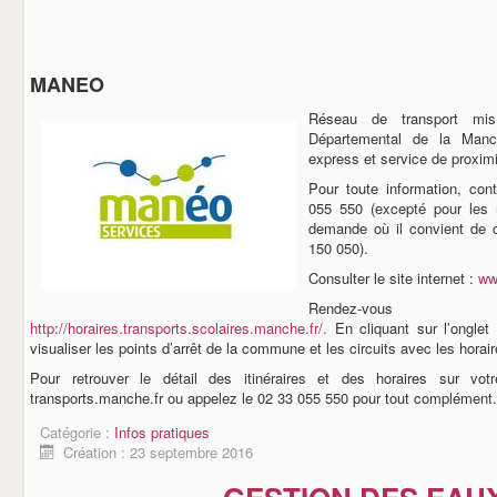
MANEO
Réseau de transport mi
Départemental de la Manch
express et service de proximi
Pour toute information, con
055 550 (excepté pour les r
demande où il convient de 
150 050).
Consulter le site internet :
ww
Rendez-v
http://horaires.transports.scolaires.manche.fr/.
En cliquant sur l’onglet
visualiser les points d’arrêt de la commune et les circuits avec les horair
Pour retrouver le détail des itinéraires et des horaires sur votr
transports.manche.fr ou appelez le 02 33 055 550 pour tout complément.
Catégorie :
Infos pratiques
Création : 23 septembre 2016