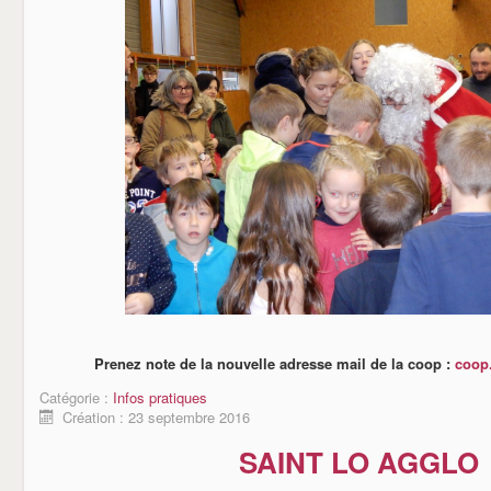
Prenez note de la nouvelle adresse mail de la coop :
coop
Catégorie :
Infos pratiques
Création : 23 septembre 2016
SAINT LO AGGLO