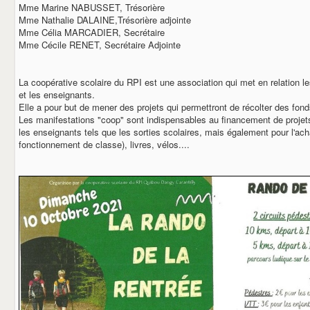
BOL D'AIR
Mme Marine NABUSSET, Trésorière
LE COMITE DES FETES
Mme Nathalie DALAINE,Trésorière adjointe
LE GOUGEON CARANTILLAIS
Mme Célia MARCADIER, Secrétaire
LA SOCIETE DE CHASSE
Mme Cécile RENET, Secrétaire Adjointe
LA PATRIOTE
L'ETRIER
LE CERCLE DE L'AMITIE
La coopérative scolaire du RPI est une association qui met en relation le
LES ANCIENS COMBATTANTS
et les enseignants.
AUX CIDRES ETC
Elle a pour but de mener des projets qui permettront de récolter des fond
Les manifestations "coop" sont indispensables au financement de proje
COMMERCANTS & ARTISANS
les enseignants tels que les sorties scolaires, mais également pour l'ach
DEMARCHES ADMINISTRATIVES
fonctionnement de classe), livres, vélos....
CARTE D'IDENTITE
PASSEPORT
NOUVEAUX HABITANTS
RECENSEMENT MILITAIRE (JDC)
CARANTILLY
UN PEU D'HISTOIRE
URBANISME
EGLISE ET CULTE
VOS ELUS
BIBLIOTHEQUE
CONTACT