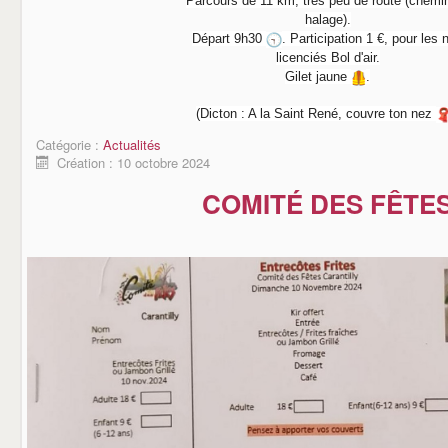
Parcours de 11 km, très peu de route (chemi
halage).
Départ 9h30
. Participation 1 €, pour les 
licenciés Bol d'air.
Gilet jaune
.
(Dicton : A la Saint René, couvre ton nez
Catégorie :
Actualités
Création : 10 octobre 2024
COMITÉ DES FÊTE