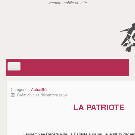
ACCUEIL
SOCIAL
Catégorie :
Actualités
AIDE A DOMICILE EN MILIEU RURAL (ADMR)
Création : 11 décembre 2024
CENTRE COMMUNAL D'ACTION SOCIAL (CCAS)
SERVICE D'ACTION GERONTOLOGIQUE (SAG)
LA PATRIOTE
SERVICE DE SOINS INFIRMIERS A DOMICILE (SSIAD)
AIDES A DOMICILE DE CARANTILLY
ASSISTANTES MATERNELLES / REPAM
ASSOCIATIONS
JSC TENNIS DE TABLE
L'Assemblée Générale de La Patriote aura lieu le jeudi 12 décem