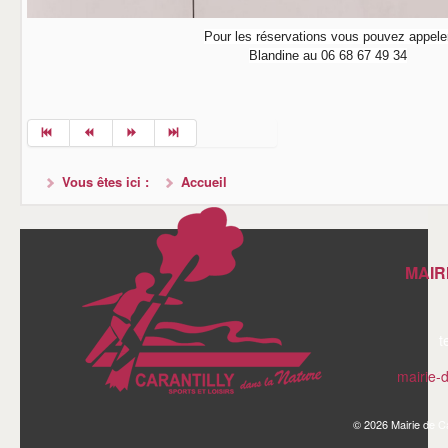
Pour les réservations vous pouvez appele
Blandine au 06 68 67 49 34
Vous êtes ici :
Accueil
MAIR
t
mairie-
© 2026 Mairie de Ca