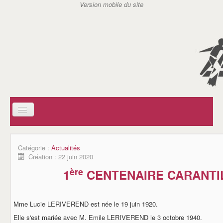
ACCUEIL
SOCIAL
Catégorie :
Actualités
AIDE A DOMICILE EN MILIEU RURAL (ADMR)
Création : 22 juin 2020
CENTRE COMMUNAL D'ACTION SOCIAL (CCAS)
SERVICE D'ACTION GERONTOLOGIQUE (SAG)
ère
1
CENTENAIRE CARANTI
SERVICE DE SOINS INFIRMIERS A DOMICILE (SSIAD)
AIDES A DOMICILE DE CARANTILLY
ASSISTANTES MATERNELLES / REPAM
Mme Lucie LERIVEREND est née le 19 juin 1920.
ASSOCIATIONS
JSC TENNIS DE TABLE
Elle s'est mariée avec M. Emile LERIVEREND le 3 octobre 1940.