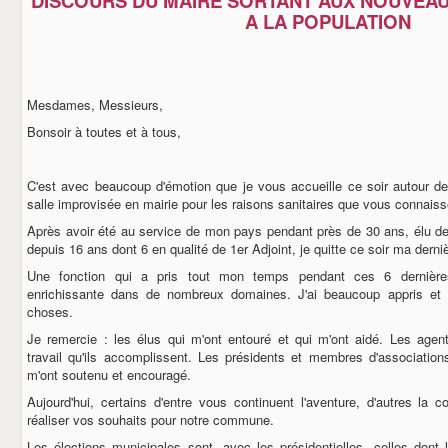
DISCOURS DU MAIRE SORTANT AUX NOUVEAU
A LA POPULATION
Mesdames, Messieurs,
Bonsoir à toutes et à tous,
C'est avec beaucoup d'émotion que je vous accueille ce soir autour de
salle improvisée en mairie pour les raisons sanitaires que vous connaiss
Après avoir été au service de mon pays pendant près de 30 ans, élu d
depuis 16 ans dont 6 en qualité de 1er Adjoint, je quitte ce soir ma derniè
Une fonction qui a pris tout mon temps pendant ces 6 dernièr
enrichissante dans de nombreux domaines. J'ai beaucoup appris et 
choses.
Je remercie : les élus qui m'ont entouré et qui m'ont aidé. Les age
travail qu'ils accomplissent. Les présidents et membres d'association
m'ont soutenu et encouragé.
Aujourd'hui, certains d'entre vous continuent l'aventure, d'autres l
réaliser vos souhaits pour notre commune.
Les élections municipales sont, avec les présidentielles, celles dont 