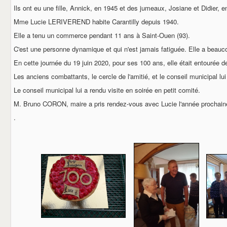
BOL D'AIR
Ils ont eu une fille, Annick, en 1945 et des jumeaux, Josiane et Didier, e
LE COMITE DES FETES
LE GOUGEON CARANTILLAIS
Mme Lucie LERIVEREND habite Carantilly depuis 1940.
LA SOCIETE DE CHASSE
Elle a tenu un commerce pendant 11 ans à Saint-Ouen (93).
LA PATRIOTE
C'est une personne dynamique et qui n'est jamais fatiguée. Elle a beau
L'ETRIER
LE CERCLE DE L'AMITIE
En cette journée du 19 juin 2020, pour ses 100 ans, elle était entourée 
LES ANCIENS COMBATTANTS
Les anciens combattants, le cercle de l'amitié, et le conseil municipal lui 
AUX CIDRES ETC
COMMERCANTS & ARTISANS
Le conseil municipal lui a rendu visite en soirée en petit comité.
DEMARCHES ADMINISTRATIVES
M. Bruno CORON, maire a pris rendez-vous avec Lucie l'année prochain
CARTE D'IDENTITE
PASSEPORT
.
NOUVEAUX HABITANTS
RECENSEMENT MILITAIRE (JDC)
CARANTILLY
UN PEU D'HISTOIRE
URBANISME
EGLISE ET CULTE
VOS ELUS
BIBLIOTHEQUE
CONTACT