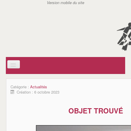
ACCUEIL
SOCIAL
Catégorie :
Actualités
AIDE A DOMICILE EN MILIEU RURAL (ADMR)
Création : 6 octobre 2023
CENTRE COMMUNAL D'ACTION SOCIAL (CCAS)
SERVICE D'ACTION GERONTOLOGIQUE (SAG)
SERVICE DE SOINS INFIRMIERS A DOMICILE (SSIAD)
OBJET TROUVÉ
AIDES A DOMICILE DE CARANTILLY
ASSISTANTES MATERNELLES / REPAM
ASSOCIATIONS
JSC TENNIS DE TABLE