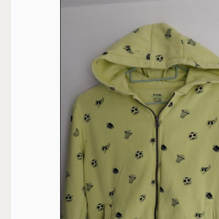
BOL D'AIR
LE COMITE DES FETES
LE GOUGEON CARANTILLAIS
LA SOCIETE DE CHASSE
LA PATRIOTE
L'ETRIER
LE CERCLE DE L'AMITIE
LES ANCIENS COMBATTANTS
AUX CIDRES ETC
COMMERCANTS & ARTISANS
DEMARCHES ADMINISTRATIVES
CARTE D'IDENTITE
PASSEPORT
NOUVEAUX HABITANTS
RECENSEMENT MILITAIRE (JDC)
CARANTILLY
UN PEU D'HISTOIRE
URBANISME
EGLISE ET CULTE
VOS ELUS
BIBLIOTHEQUE
CONTACT